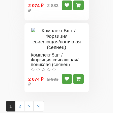
2 074 ₽
2 883
₽
Комплект 5шт /
Форзиция свисающая/
пониклая (сеянец)
2 074 ₽
2 883
₽
1
2
>
>|