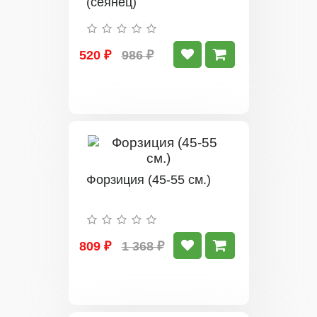
(сеянец)
520 ₽
986 ₽
Форзиция (45-55 см.)
809 ₽
1 368 ₽