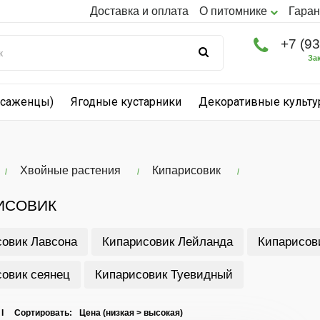
Доставка и оплата
О питомнике
Гаран
+7 (9
За
(саженцы)
Ягодные кустарники
Декоративные культ
Хвойные растения
Кипарисовик
ИСОВИК
овик Лавсона
Кипарисовик Лейланда
Кипарисов
овик сеянец
Кипарисовик Туевидный
 I Сортировать: