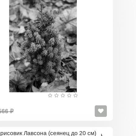
Кипарисов
Туевидны
(сеянец
до
20
см)
566 ₽
Кипарисовик