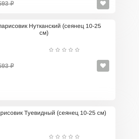
593 ₽
Кипарисов
Нуткански
(сеянец
10-
25
см)
593 ₽
Кипарисов
Туевидны
(сеянец
10-