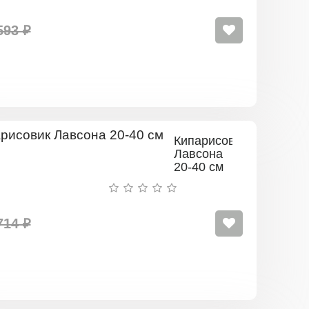
25
см)
593 ₽
Кипарисовик
Лавсона
20-40 см
714 ₽