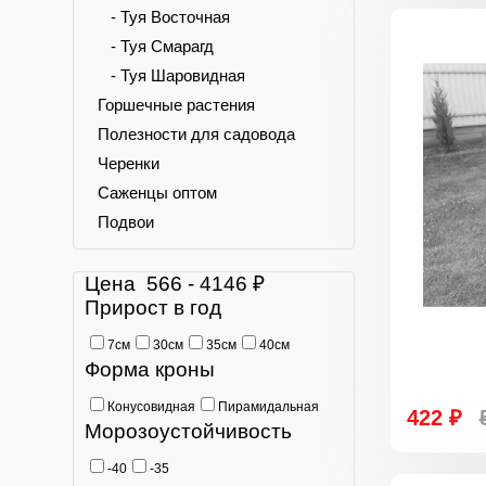
- Туя Восточная
- Туя Смарагд
- Туя Шаровидная
Горшечные растения
Полезности для садовода
Черенки
Саженцы оптом
Подвои
Цена
566
-
4146
₽
Прирост в год
7см
30см
35см
40см
Форма кроны
Конусовидная
Пирамидальная
422 ₽
Морозоустойчивость
-40
-35