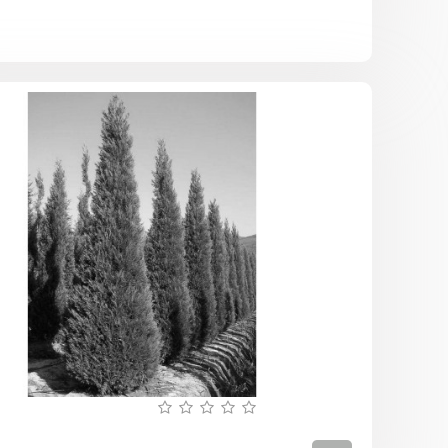
Кипарисов
Лейланда
(сеянец
10-
25
см)