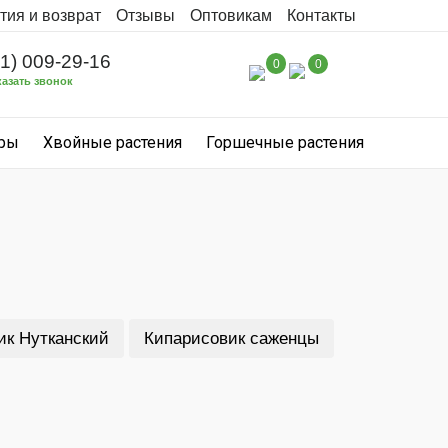
тия и возврат
Отзывы
Оптовикам
Контакты
31) 009-29-16
0
0
казать звонок
уры
Хвойные растения
Горшечные растения
ик Нутканский
Кипарисовик саженцы