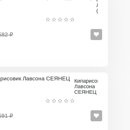
Лавсона
(сеянец
до
20
см)
582 ₽
Кипарисовик
Лавсона
СЕЯНЕЦ
591 ₽