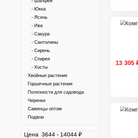
- Шалфей
- Юкка
- Ясень
- Ива
- Сакура
- Сантолины
- Сирень
- Спирея
13 305 
- Хосты
Хвойные растения
Горшечные растения
Полезности для садовода
Черенки
Саженцы оптом
Подвои
Цена
3644
-
14044
₽