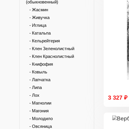
(обыкновенный)
- Жасмин
- Живучка
- Иглица
- Катальпа
- Кельрейтерия
- Клен Зеленолистный
- Клен Краснолистный
- Книфофия
- Ковыль
- Лапчатка
- Липа
- Лох
3 327 ₽
- Магнолии
- Магония
- Молодило
- Овсяница