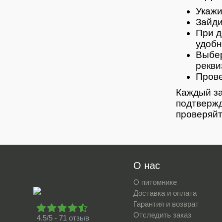
Укажи
Зайди
При д
удобн
Выбер
рекви
Прове
Каждый за
подтвержд
проверяйт
О нас
О питомнике
Доставка и оплата
Гарантия и возврат
Отследить заказ
4.5/5 - 71 отзыв