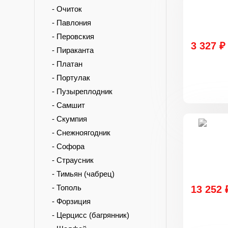
- Очиток
- Павлония
- Перовския
3 327 ₽
- Пираканта
- Платан
- Портулак
- Пузыреплодник
- Самшит
- Скумпия
- Снежноягодник
- Софора
- Страусник
- Тимьян (чабрец)
- Тополь
13 252 
- Форзиция
- Церцисс (багрянник)