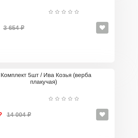
3 654 ₽
Комплект
5шт
/
Ива
Козья
(верба
плакучая)
₽
14 004 ₽