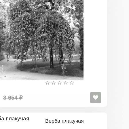
Пендула
(плакучая)
3 654 ₽
Верба плакучая