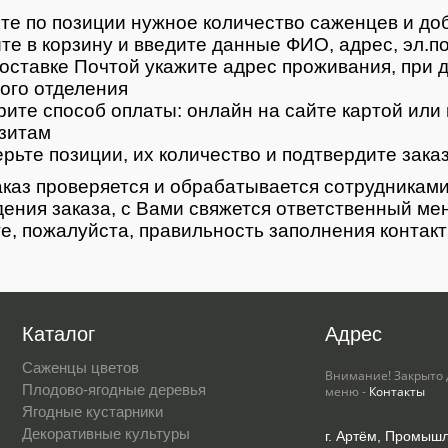
те по позиции нужное количество саженцев и доб
те в корзину и введите данные ФИО, адрес, эл.п
оставке Почтой укажите адрес проживания, при д
ого отделения
ите способ оплаты: онлайн на сайте картой или 
зитам
рьте позиции, их количество и подтвердите зака
каз проверяется и обрабатывается сотрудниками
ения заказа, с Вами свяжется ответственный ме
е, пожалуйста, правильность заполнения контак
Каталог
Адрес
Саженцы цветов
Внимание! Закрыто 
Плодово-ягодные деревья
меню -
Контакты
Ягодные кустарники
Декоративные культуры
г. Артём, Промышл