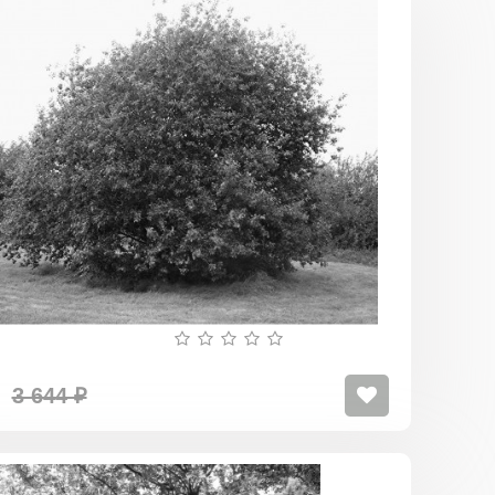
Ива
Козья
(верба
плакучая)
3 644 ₽
Верба