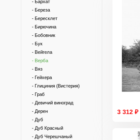
- Бархат
- Береза
- Бересклет
- Бирючина
- Бобовник
- Бук
- Вейгела
- Верба
- Вяз
- Гейхера
- Глициния (Вистерия)
- Граб
- Девичий виноград
- Дерен
3 312 ₽
- Дуб
- Дуб Красный
- Дуб Черешчаный