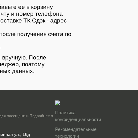
авьте ее в корзину
очту и номер телефона
оставке ТК Сдэк - адрес
после получения счета по
з
 вручную. После
неджер, поэтому
тных данных.
Политика
для посещения. Подробнее в
конфиденциальности
Рекомендательные
енная ул., 18д
технологии