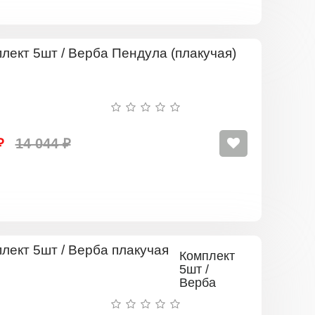
Комплект
5шт
/
Верба
Пендула
(плакучая)
₽
14 044 ₽
Комплект
5шт /
Верба
плакучая