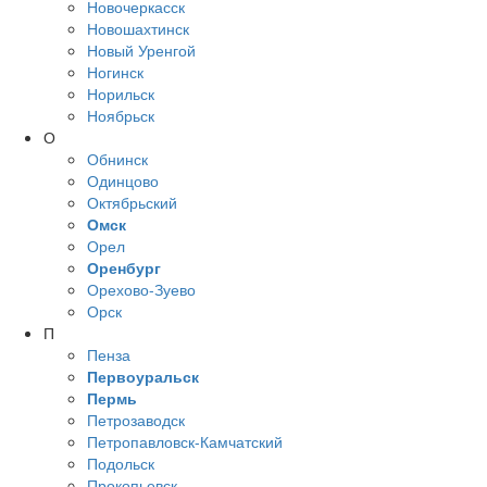
Новочеркасск
Новошахтинск
Новый Уренгой
Ногинск
Норильск
Ноябрьск
О
Обнинск
Одинцово
Октябрьский
Омск
Орел
Оренбург
Орехово-Зуево
Орск
П
Пенза
Первоуральск
Пермь
Петрозаводск
Петропавловск-Камчатский
Подольск
Прокопьевск