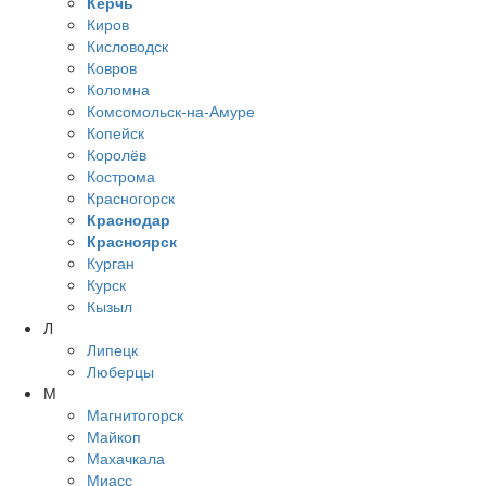
Керчь
Киров
Кисловодск
Ковров
Коломна
Комсомольск-на-Амуре
Копейск
Королёв
Кострома
Красногорск
Краснодар
Красноярск
Курган
Курск
Кызыл
Л
Липецк
Люберцы
М
Магнитогорск
Майкоп
Махачкала
Миасс