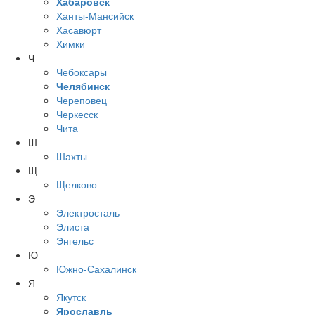
Хабаровск
Ханты-Мансийск
Хасавюрт
Химки
Ч
Чебоксары
Челябинск
Череповец
Черкесск
Чита
Ш
Шахты
Щ
Щелково
Э
Электросталь
Элиста
Энгельс
Ю
Южно-Сахалинск
Я
Якутск
Ярославль