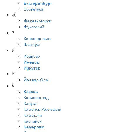
Екатеринбург
Ессентуки
Ж
Железногорск
Жуковский
З
Зеленодольск
Златоуст
И
Иваново
Ижевск
Иркутск
Й
Йошкар-Ола
К
Казань
Калининград
Калуга
Каменск-Уральский
Камышин
Каспийск
Кемерово