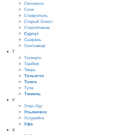
Смоленск
Сочи
Ставрополь
Старый Оскол
Стерлитамак
Сургут
Сызрань
Сыктывкар
Т
Таганрог
Тамбов
Тверь
Тольятти
Томск
Тула
Тюмень
У
Улан-Удэ
Ульяновск
Уссурийск
Уфа
Х