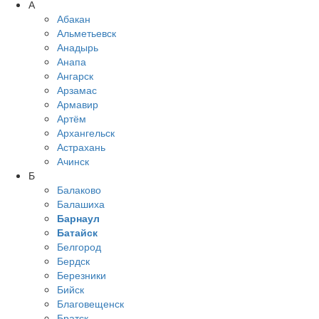
А
Абакан
Альметьевск
Анадырь
Анапа
Ангарск
Арзамас
Армавир
Артём
Архангельск
Астрахань
Ачинск
Б
Балаково
Балашиха
Барнаул
Батайск
Белгород
Бердск
Березники
Бийск
Благовещенск
Братск