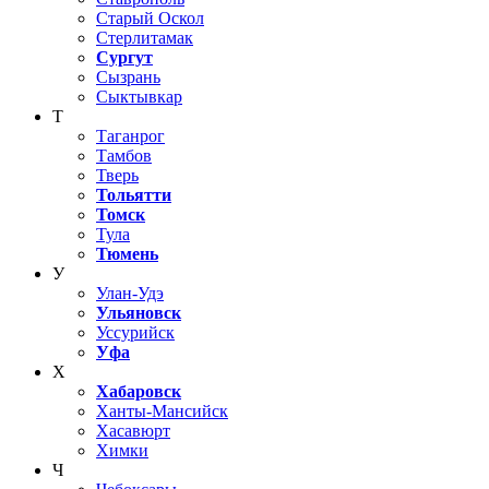
Старый Оскол
Стерлитамак
Сургут
Сызрань
Сыктывкар
Т
Таганрог
Тамбов
Тверь
Тольятти
Томск
Тула
Тюмень
У
Улан-Удэ
Ульяновск
Уссурийск
Уфа
Х
Хабаровск
Ханты-Мансийск
Хасавюрт
Химки
Ч