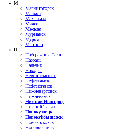
М
Магнитогорск
Майкоп
Махачкала
Миасс
Москва
Мурманск
Муром
Мытищи
Н
Набережные Челны
Назрань
Нальчик
Находка
Невинномысск
Нефтекамск
Нефтеюганск
Нижневартовск
Нижнекамск
Нижний Новгород
Нижний Тагил
Новокузнецк
Новокуйбышевск
Новомосковск
Новороссийск