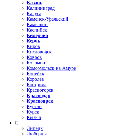
Казань
Калининград
Калуга
Каменск-Уральский
Камышин
Каспийск
Кемерово
Керчь
Киров
Кисловодск
Ковров
Коломна
Комсомольск-на-Амуре
Копейск
Королёв
Кострома
Красногорск
Краснодар
Красноярск
Курган
Курск
Кызыл
Л
Липецк
Люберцы