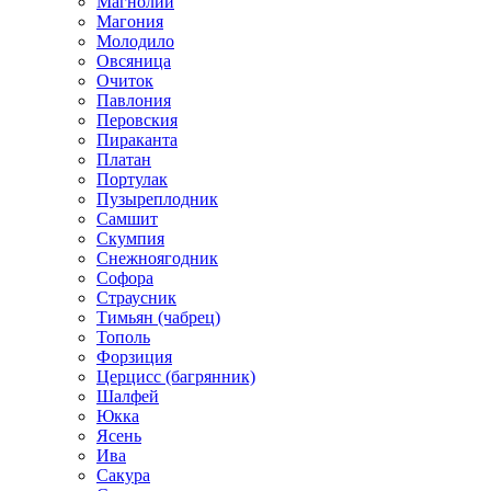
Магнолии
Магония
Молодило
Овсяница
Очиток
Павлония
Перовския
Пираканта
Платан
Портулак
Пузыреплодник
Самшит
Скумпия
Снежноягодник
Софора
Страусник
Тимьян (чабрец)
Тополь
Форзиция
Церцисс (багрянник)
Шалфей
Юкка
Ясень
Ива
Сакура