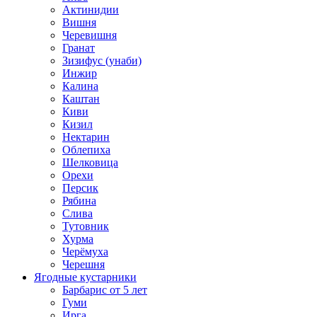
Актинидии
Вишня
Черевишня
Гранат
Зизифус (унаби)
Инжир
Калина
Каштан
Киви
Кизил
Нектарин
Облепиха
Шелковица
Орехи
Персик
Рябина
Слива
Тутовник
Хурма
Черёмуха
Черешня
Ягодные кустарники
Барбарис от 5 лет
Гуми
Ирга