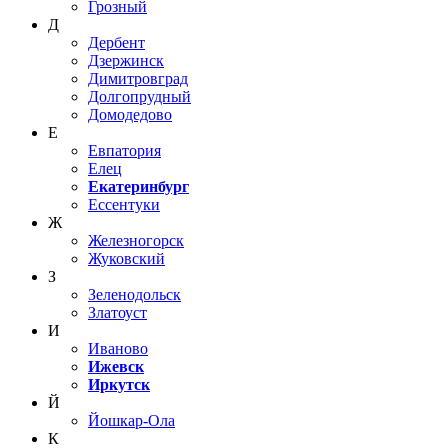
Грозный
Д
Дербент
Дзержинск
Димитровград
Долгопрудный
Домодедово
Е
Евпатория
Елец
Екатеринбург
Ессентуки
Ж
Железногорск
Жуковский
З
Зеленодольск
Златоуст
И
Иваново
Ижевск
Иркутск
Й
Йошкар-Ола
К