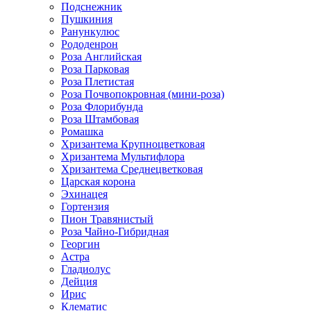
Подснежник
Пушкиния
Ранункулюс
Рододенрон
Роза Английская
Роза Парковая
Роза Плетистая
Роза Почвопокровная (мини-роза)
Роза Флорибунда
Роза Штамбовая
Ромашка
Хризантема Крупноцветковая
Хризантема Мультифлора
Хризантема Среднецветковая
Царская корона
Эхинацея
Гортензия
Пион Травянистый
Роза Чайно-Гибридная
Георгин
Астра
Гладиолус
Дейция
Ирис
Клематис