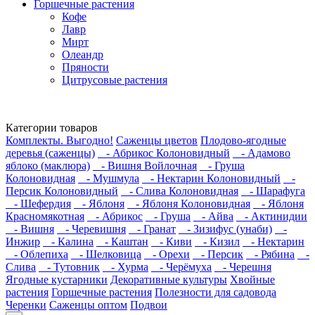
Горшечные растения
Кофе
Лавр
Мирт
Олеандр
Пряности
Цитрусовые растения
Категории товаров
Комплекты. Выгодно!
Саженцы цветов
Плодово-ягодные
деревья (саженцы)
- Абрикос Колоновидный
- Адамово
яблоко (маклюра)
- Вишня Войлочная
- Груша
Колоновидная
- Мушмула
- Нектарин Колоновидный
-
Персик Колоновидный
- Слива Колоновидная
- Шарафуга
- Шефердия
- Яблоня
- Яблоня Колоновидная
- Яблоня
Красномякотная
- Абрикос
- Груша
- Айва
- Актинидии
- Вишня
- Черевишня
- Гранат
- Зизифус (унаби)
-
Инжир
- Калина
- Каштан
- Киви
- Кизил
- Нектарин
- Облепиха
- Шелковица
- Орехи
- Персик
- Рябина
-
Слива
- Тутовник
- Хурма
- Черёмуха
- Черешня
Ягодные кустарники
Декоративные культуры
Хвойные
растения
Горшечные растения
Полезности для садовода
Черенки
Саженцы оптом
Подвои