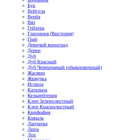
Бук
Вейгела
Верба
Вяз
Гейхера
Глициния (Вистерия)
Граб
Девичий виноград
Дерен
Дуб
Дуб Красный
Дуб Черешчаный (обыкновенный)
Жасмин
Живучка
Иглица
Катальпа
Кельрейтерия
Клен Зеленолистный
Клен Краснолистный
Книфофия
Ковыль
Лапчатка
Липа
Лох