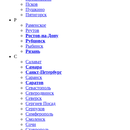
Псков
Пушкино
Пятигорск
Р
Раменское
Реутов
Ростов-на-Дону
Рубцовск
Рыбинск
Рязань
С
Салават
Самара
Санкт-Петербург
Саранск
Саратов
Севастополь
Северодвинск
Северск
Сергиев Посад
Серпухов
Симферополь
Смоленск
Сочи
Ставрополь