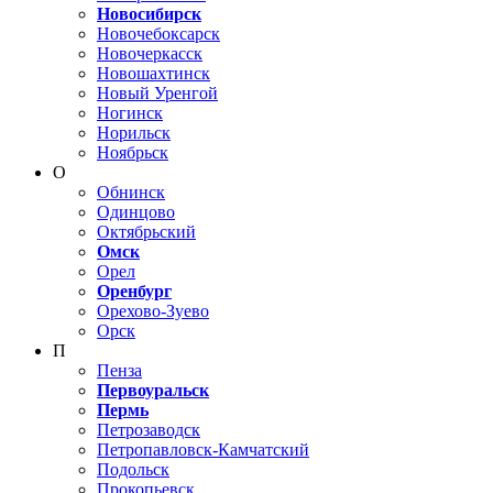
Новосибирск
Новочебоксарск
Новочеркасск
Новошахтинск
Новый Уренгой
Ногинск
Норильск
Ноябрьск
О
Обнинск
Одинцово
Октябрьский
Омск
Орел
Оренбург
Орехово-Зуево
Орск
П
Пенза
Первоуральск
Пермь
Петрозаводск
Петропавловск-Камчатский
Подольск
Прокопьевск