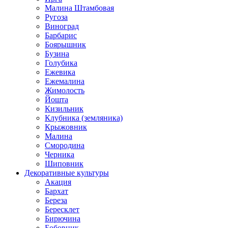
Малина Штамбовая
Ругоза
Виноград
Барбарис
Боярышник
Бузина
Голубика
Ежевика
Ежемалина
Жимолость
Йошта
Кизильник
Клубника (земляника)
Крыжовник
Малина
Смородина
Черника
Шиповник
Декоративные культуры
Акация
Бархат
Береза
Бересклет
Бирючина
Бобовник