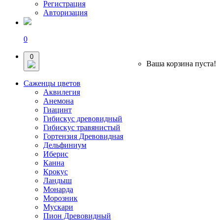
Регистрация
Авторизация
0
0
Ваша корзина пуста!
Саженцы цветов
Аквилегия
Анемона
Гиацинт
Гибискус древовидный
Гибискус травянистый
Гортензия Древовидная
Дельфиниум
Иберис
Канна
Крокус
Ландыш
Монарда
Морозник
Мускари
Пион Древовидный