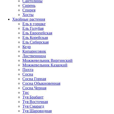
Сантолины
Сирень
Спирея
Хосты
Хвойные растения
Ель в горшке
Ель Голубая
Ель Европейская
Ель Корейская
Ель Сибирская
Кедр
Кипарисовик
Лиственница
Можжевельник Виргинский
Можжевельник Казацкий
Пихта
Сосна
Сосна Горная
Сосна Обыкновенная
Сосна Черная
Тис
Туя Брабант
Туя Восточная
Туя Смарагд
Туя Шаровидная