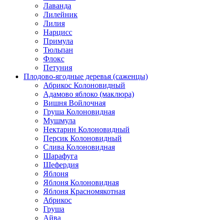
Лаванда
Лилейник
Лилия
Нарцисс
Примула
Тюльпан
Флокс
Петуния
Плодово-ягодные деревья (саженцы)
Абрикос Колоновидный
Адамово яблоко (маклюра)
Вишня Войлочная
Груша Колоновидная
Мушмула
Нектарин Колоновидный
Персик Колоновидный
Слива Колоновидная
Шарафуга
Шефердия
Яблоня
Яблоня Колоновидная
Яблоня Красномякотная
Абрикос
Груша
Айва