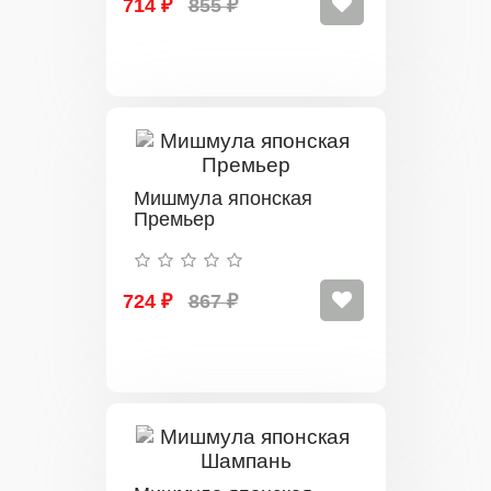
714 ₽
855 ₽
Мишмула японская
Премьер
724 ₽
867 ₽