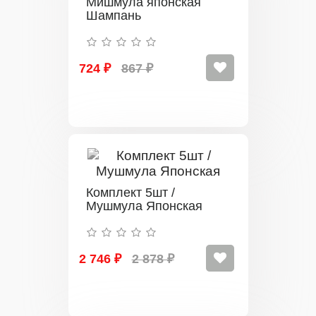
Мишмула японская
Шампань
724 ₽
867 ₽
Комплект 5шт /
Мушмула Японская
2 746 ₽
2 878 ₽