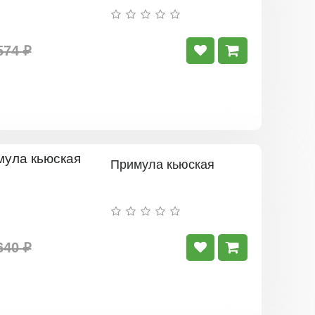
574 ₽
Примула кьюская
640 ₽