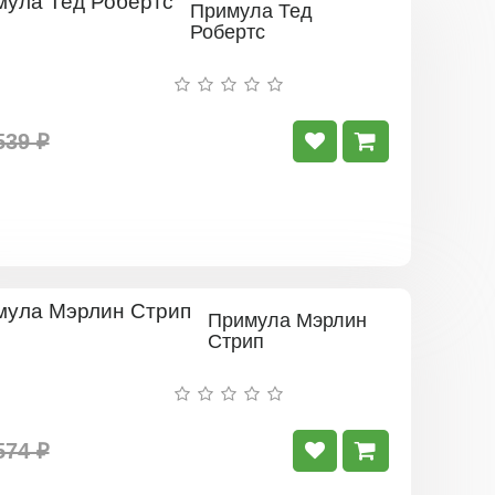
Примула Тед
Робертс
539 ₽
Примула Мэрлин
Стрип
574 ₽