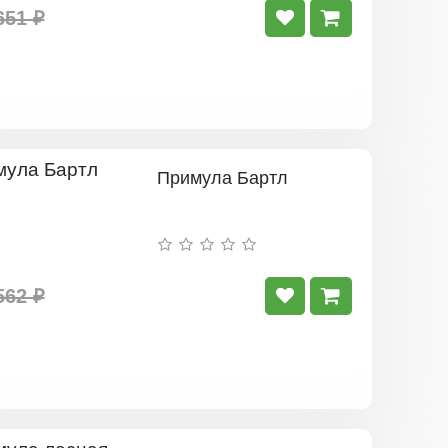
651 ₽
Примула Бартл
562 ₽