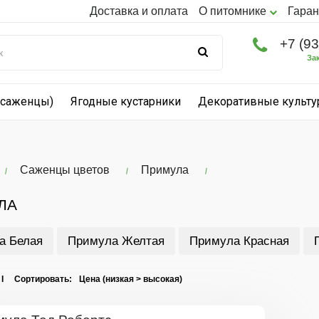
Доставка и оплата
О питомнике
Гаран
+7 (9
За
(саженцы)
Ягодные кустарники
Декоративные культ
Саженцы цветов
Примула
ЛА
а Белая
Примула Желтая
Примула Красная
 I Сортировать: