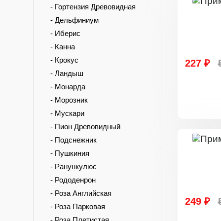
- Гортензия Древовидная
- Дельфиниум
- Иберис
- Канна
- Крокус
227 ₽
- Ландыш
- Монарда
- Морозник
- Мускари
- Пион Древовидный
- Подснежник
- Пушкиния
- Ранункулюс
- Рододенрон
- Роза Английская
249 ₽
- Роза Парковая
- Роза Плетистая